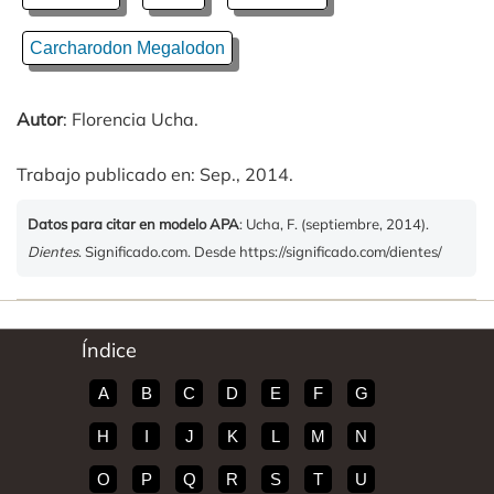
Carcharodon Megalodon
Autor
: Florencia Ucha.
Trabajo publicado en: Sep., 2014.
Datos para citar en modelo APA
: Ucha, F. (septiembre, 2014).
Dientes
. Significado.com. Desde https://significado.com/dientes/
Índice
A
B
C
D
E
F
G
H
I
J
K
L
M
N
O
P
Q
R
S
T
U