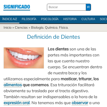
ÍNDICE A/Z
FILOSOFÍA
PSICOLOGÍA
HISTORIA
CULTURA
SOC
Inicio
»
Ciencias
»
Biología
.
Química
.
Física
.
Definición de Dientes
Los dientes
son una de las
partes más importantes con
las que cuenta nuestro
cuerpo. Se encuentran dentro
de nuestra boca y los
utilizamos especialmente para
masticar, triturar, los
alimentos
que comemos
. Esa trituración facilitará
obviamente su traslado por el tracto digestivo.
También resultan ser indispensables a la hora de la
expresión oral
. No tenemos más que
observar
a una