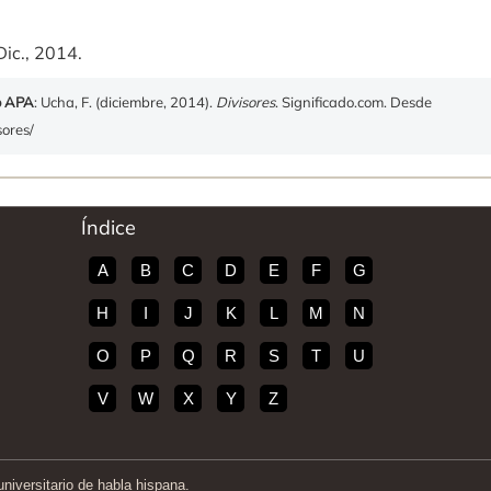
Dic., 2014.
o APA
: Ucha, F. (diciembre, 2014).
Divisores
. Significado.com. Desde
sores/
Índice
A
B
C
D
E
F
G
H
I
J
K
L
M
N
O
P
Q
R
S
T
U
V
W
X
Y
Z
iversitario de habla hispana.