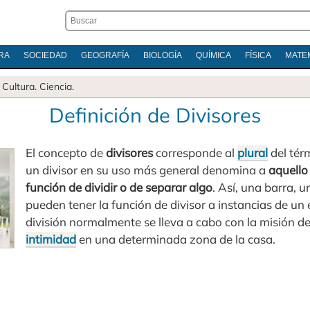
RA
SOCIEDAD
GEOGRAFÍA
BIOLOGÍA
QUÍMICA
FÍSICA
MATE
.
Cultura
.
Ciencia
.
Definición de Divisores
El concepto de
divisores
corresponde al
plural
del tér
un divisor en su uso más general denomina a
aquello 
función de dividir o de separar algo
. Así, una barra, 
pueden tener la función de divisor a instancias de un 
división normalmente se lleva a cabo con la misión d
intimidad
en una determinada zona de la casa.