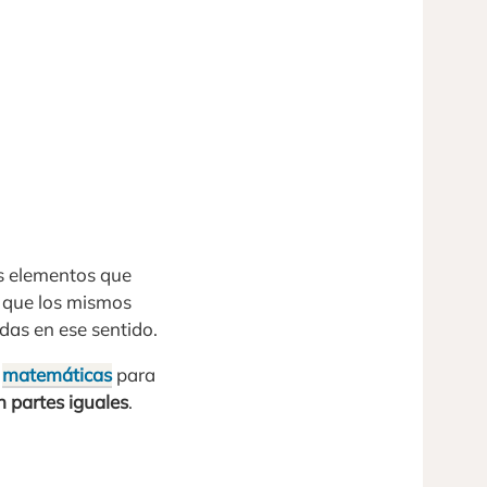
os elementos que
a que los mismos
das en ese sentido.
s
matemáticas
para
n partes iguales
.