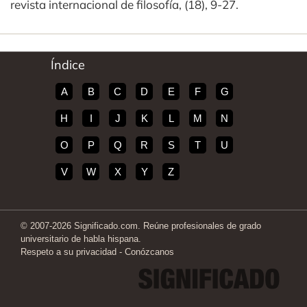
revista internacional de filosofía, (18), 9-27.
Índice
A
B
C
D
E
F
G
H
I
J
K
L
M
N
O
P
Q
R
S
T
U
V
W
X
Y
Z
© 2007-2026 Significado.com. Reúne profesionales de grado
universitario de habla hispana.
Respeto a su privacidad
-
Conózcanos