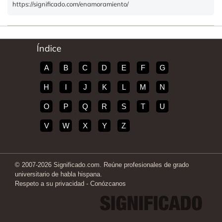
https://significado.com/enamoramiento/
Índice
A
B
C
D
E
F
G
H
I
J
K
L
M
N
O
P
Q
R
S
T
U
V
W
X
Y
Z
© 2007-2026 Significado.com. Reúne profesionales de grado
universitario de habla hispana.
Respeto a su privacidad
-
Conózcanos