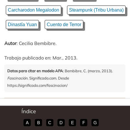
Carcharodon Megalodon
Steampunk (Tribu Urbana)
Dinastía Yuan
Cuento de Terror
Autor
: Cecilia Bembibre.
Trabajo publicado en: Mar., 2013.
Datos para citar en modelo APA
: Bembibre, C. (marzo, 2013).
Fascinación
. Significado.com. Desde
https://significado.com/fascinacion/
Índice
A
B
C
D
E
F
G