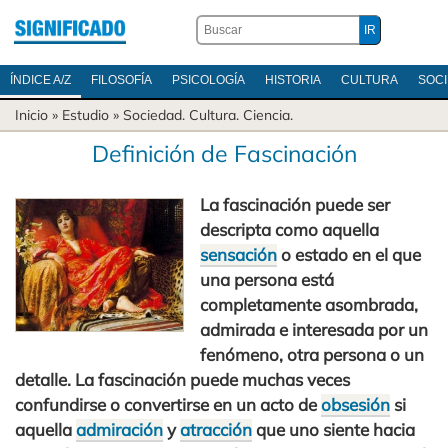
ÍNDICE A/Z
FILOSOFÍA
PSICOLOGÍA
HISTORIA
CULTURA
SOC
Inicio
» Estudio »
Sociedad
.
Cultura
.
Ciencia
.
Definición de Fascinación
La fascinación puede ser
descripta como aquella
sensación
o estado en el que
una persona está
completamente asombrada,
admirada e interesada por un
fenómeno, otra persona o un
detalle. La fascinación puede muchas veces
confundirse o convertirse en un acto de
obsesión
si
aquella
admiración
y
atracción
que uno siente hacia