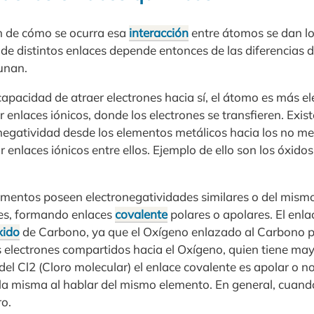
n de cómo se ocurra esa
interacción
entre átomos se dan los
de distintos enlaces depende entonces de las diferencias 
unan.
apacidad de atraer electrones hacia sí, el átomo es más el
 enlaces iónicos, donde los electrones se transfieren. Exi
negatividad desde los elementos metálicos hacia los no met
 enlaces iónicos entre ellos. Ejemplo de ello son los óxidos
lementos poseen electronegatividades similares o del mismo
nes, formando enlaces
covalente
polares o apolares. El enla
xido
de Carbono, ya que el Oxígeno enlazado al Carbono 
 electrones compartidos hacia el Oxígeno, quien tiene may
del Cl2 (Cloro molecular) el enlace covalente es apolar o no
 la misma al hablar del mismo elemento. En general, cuando
ro.