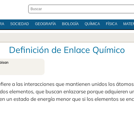
RA
SOCIEDAD
GEOGRAFÍA
BIOLOGÍA
QUÍMICA
FÍSICA
MATE
Definición de Enlace Químico
bisan
efiere a las interacciones que mantienen unidos los átomos
 dos elementos, que buscan enlazarse porque adquieren 
n en un estado de energía menor que si los elementos se en