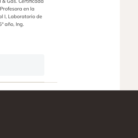
l & Gas. Certificada
 Profesora en la
l I, Laboratorio de
º año, Ing.