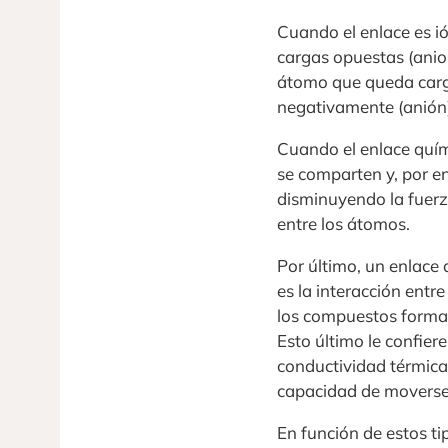
Cuando el enlace es i
cargas opuestas (anio
átomo que queda carg
negativamente (anión)
Cuando el enlace quími
se comparten y, por en
disminuyendo la fuerz
entre los átomos.
Por último, un enlace 
es la interacción entr
los compuestos forman
Esto último le confier
conductividad térmica 
capacidad de moverse 
En función de estos ti