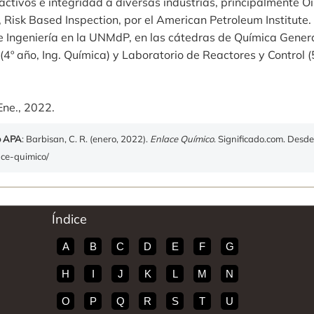
activos e integridad a diversas industrias, principalmente Oi
 Risk Based Inspection, por el American Petroleum Institute.
 Ingeniería en la UNMdP, en las cátedras de Química Genera
4º año, Ing. Química) y Laboratorio de Reactores y Control (5
Ene., 2022.
o APA
: Barbisan, C. R. (enero, 2022).
Enlace Químico
. Significado.com. Desde
ace-quimico/
Índice
A
B
C
D
E
F
G
H
I
J
K
L
M
N
O
P
Q
R
S
T
U