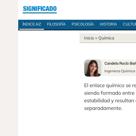
ÍNDICE A/Z
FILOSOFÍA
PSICOLOGÍA
HISTORIA
CULTU
Inicio
»
Química
Candela Rocío Bar
Ingeniera Química
El enlace químico se r
siendo formado entre
estabilidad y resulta
separadamente.