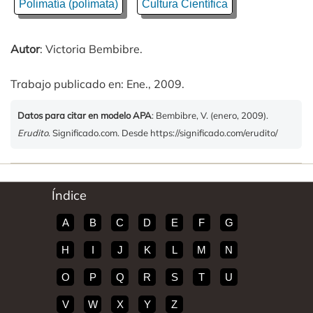
Polimatía (polímata)
Cultura Científica
Autor
: Victoria Bembibre.
Trabajo publicado en: Ene., 2009.
Datos para citar en modelo APA
: Bembibre, V. (enero, 2009).
Erudito
. Significado.com. Desde https://significado.com/erudito/
Índice
A
B
C
D
E
F
G
H
I
J
K
L
M
N
O
P
Q
R
S
T
U
V
W
X
Y
Z