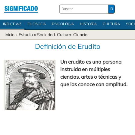
ÍNDICE A/Z
FILOSOFÍA
PSICOLOGÍA
HISTORIA
CULTURA
SOC
Inicio
» Estudio »
Sociedad
.
Cultura
.
Ciencia
.
Definición de Erudito
Un erudito es una persona
instruida en múltiples
ciencias, artes o técnicas y
que las conoce con amplitud.