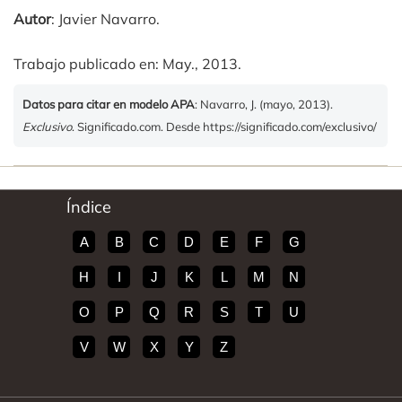
Autor
: Javier Navarro.
Trabajo publicado en: May., 2013.
Datos para citar en modelo APA
: Navarro, J. (mayo, 2013).
Exclusivo
. Significado.com. Desde https://significado.com/exclusivo/
Índice
A
B
C
D
E
F
G
H
I
J
K
L
M
N
O
P
Q
R
S
T
U
V
W
X
Y
Z