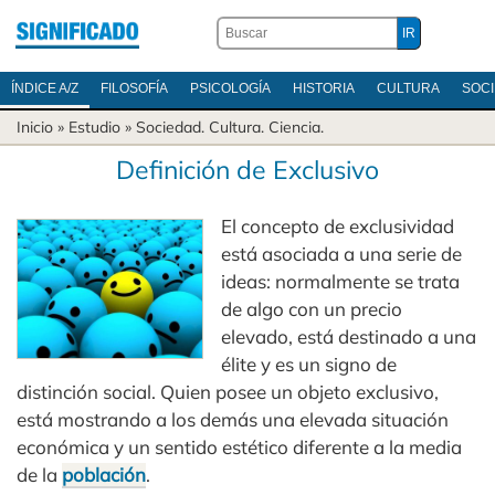
ÍNDICE A/Z
FILOSOFÍA
PSICOLOGÍA
HISTORIA
CULTURA
SOC
Inicio
» Estudio »
Sociedad
.
Cultura
.
Ciencia
.
Definición de Exclusivo
El concepto de exclusividad
está asociada a una serie de
ideas: normalmente se trata
de algo con un precio
elevado, está destinado a una
élite y es un signo de
distinción social. Quien posee un objeto exclusivo,
está mostrando a los demás una elevada situación
económica y un sentido estético diferente a la media
de la
población
.