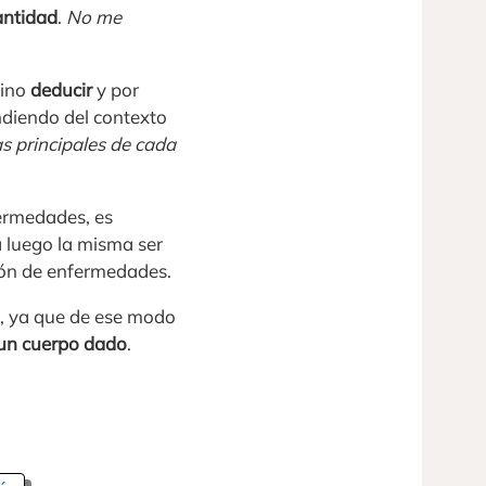
antidad
.
No me
mino
deducir
y por
ndiendo del contexto
s principales de cada
ermedades, es
 luego la misma ser
ión de enfermedades.
a, ya que de ese modo
 un cuerpo dado
.