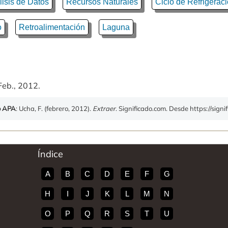
lisis de Datos
Recursos Naturales
Ciclo de Refrigerac
o
Retroalimentación
Laguna
Feb., 2012.
o APA
: Ucha, F. (febrero, 2012).
Extraer
. Significado.com. Desde https://signi
Índice
A
B
C
D
E
F
G
H
I
J
K
L
M
N
O
P
Q
R
S
T
U