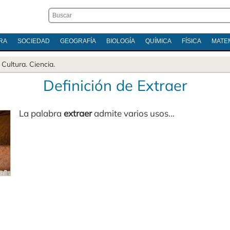
RA
SOCIEDAD
GEOGRAFÍA
BIOLOGÍA
QUÍMICA
FÍSICA
MATE
.
Cultura
.
Ciencia
.
Definición de Extraer
La palabra
extraer
admite varios usos…