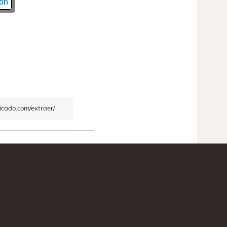
ión
ficado.com/extraer/