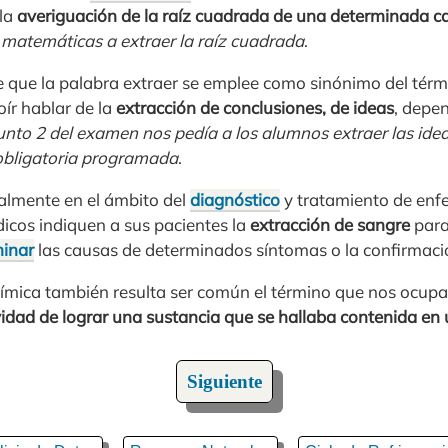
 la
averiguación de la raíz cuadrada de una determinada c
matemáticas a extraer la raíz cuadrada
.
e que la palabra extraer se emplee como sinónimo del tér
ír hablar de la
extracción de conclusiones, de ideas
, depe
unto 2 del examen nos pedía a los alumnos extraer las idea
bligatoria programada
.
ialmente en el ámbito del
diagnóstico
y tratamiento de enf
dicos indiquen a sus pacientes la
extracción de sangre
para
inar
las causas de determinados síntomas o la confirmac
química también resulta ser común el término que nos ocup
vidad de lograr una sustancia que se hallaba contenida en
Siguiente