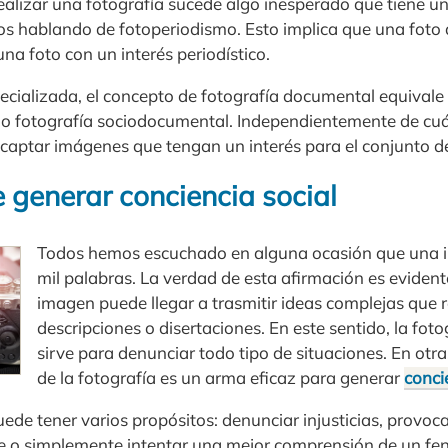
alizar una fotografía sucede algo inesperado que tiene un c
os hablando de fotoperiodismo. Esto implica que una foto
una foto con un interés periodístico.
pecializada, el concepto de fotografía documental equivale
l o fotografía sociodocumental. Independientemente de cuá
 captar imágenes que tengan un interés para el conjunto de
 generar conciencia social
Todos hemos escuchado en alguna ocasión que una 
mil palabras. La verdad de esta afirmación es eviden
imagen puede llegar a trasmitir ideas complejas que 
descripciones o disertaciones. En este sentido, la fo
sirve para denunciar todo tipo de situaciones. En otr
de la fotografía es un arma eficaz para generar
conci
uede tener varios propósitos: denunciar injusticias, provoc
e o simplemente intentar una mejor comprensión de un fe