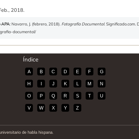
Feb., 2018.
o APA
: Navarro, J. (febrero, 2018).
Fotografía Documental
. Significado.com.
tografia-documental/
Índice
A
B
C
D
E
F
G
H
I
J
K
L
M
N
O
P
Q
R
S
T
U
V
W
X
Y
Z
iversitario de habla hispana.