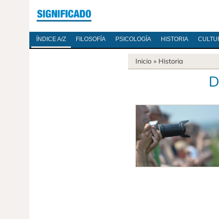
ÍNDICE A/Z
FILOSOFÍA
PSICOLOGÍA
HISTORIA
CULTU
Inicio
»
Historia
D