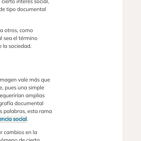
ierto interés social,
 de tipo documental
 a otros, como
l sea el término
 la sociedad.
imagen vale más que
te, pues una simple
requerirían amplias
tografía documental
as palabras, esta rama
encia social
.
ar cambios en la
nómeno de cierta