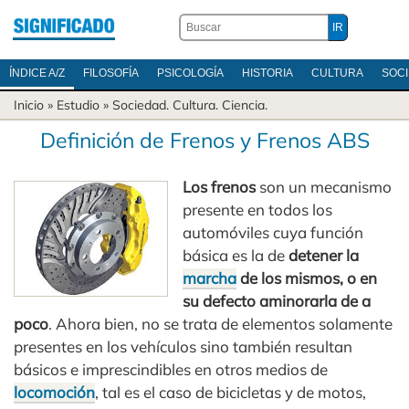
ÍNDICE A/Z
FILOSOFÍA
PSICOLOGÍA
HISTORIA
CULTURA
SOC
Inicio
» Estudio »
Sociedad
.
Cultura
.
Ciencia
.
Definición de Frenos y Frenos ABS
Los frenos
son un mecanismo
presente en todos los
automóviles cuya función
básica es la de
detener la
marcha
de los mismos, o en
su defecto aminorarla de a
poco
. Ahora bien, no se trata de elementos solamente
presentes en los vehículos sino también resultan
básicos e imprescindibles en otros medios de
locomoción
, tal es el caso de bicicletas y de motos,