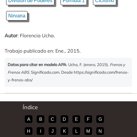
División de Poderes
Fórmula 1
Ciclismo
Nirvana
Autor
: Florencia Ucha.
Trabajo publicado en: Ene., 2015.
Datos para citar en modelo APA
: Ucha, F. (enero, 2015).
Frenos y
Frenos ABS
. Significado.com. Desde https://significado.com/frenos-
y-frenos-abs/
Índice
A
B
C
D
E
F
G
H
I
J
K
L
M
N