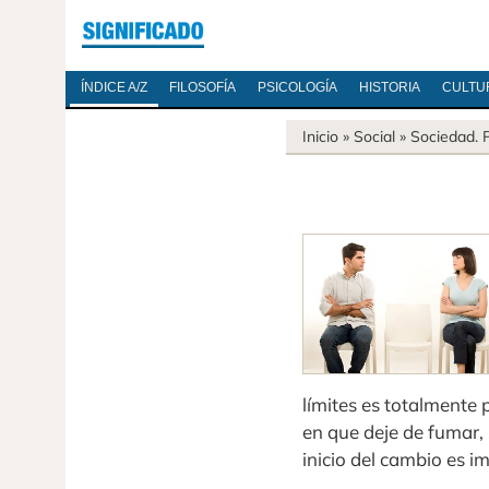
ÍNDICE A/Z
FILOSOFÍA
PSICOLOGÍA
HISTORIA
CULTU
Inicio
» Social »
Sociedad
.
límites es totalmente 
en que deje de fumar, 
inicio del cambio es i