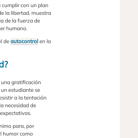
 cumplir con un plan
e la libertad, muestra
ia de la fuerza de
 ser humano.
el de
autocontrol
en la
d?
 una gratificación
o un estudiante se
istir a la tentación
la necesidad de
 expectativas.
ánimo para, por
mal humor como