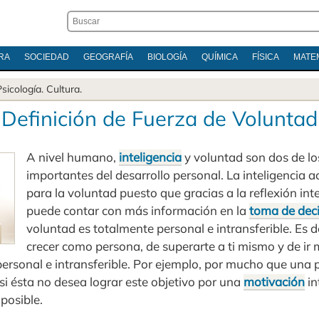
RA
SOCIEDAD
GEOGRAFÍA
BIOLOGÍA
QUÍMICA
FÍSICA
MATE
Psicología
.
Cultura
.
Definición de Fuerza de Voluntad
A nivel humano,
inteligencia
y voluntad son dos de lo
importantes del desarrollo personal. La inteligencia 
para la voluntad puesto que gracias a la reflexión int
puede contar con más información en la
toma de dec
voluntad es totalmente personal e intransferible. Es de
crecer como persona, de superarte a ti mismo y de ir 
personal e intransferible. Por ejemplo, por mucho que una p
si ésta no desea lograr este objetivo por una
motivación
in
mposible.