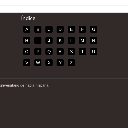
Índice
A
B
C
D
E
F
G
H
I
J
K
L
M
N
O
P
Q
R
S
T
U
V
W
X
Y
Z
iversitario de habla hispana.