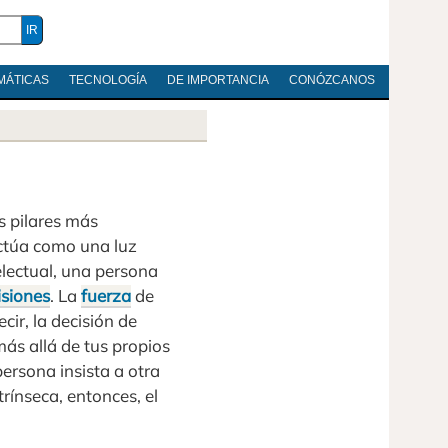
MÁTICAS
TECNOLOGÍA
DE IMPORTANCIA
CONÓZCANOS
s pilares más
actúa como una luz
electual, una persona
isiones
. La
fuerza
de
cir, la decisión de
más allá de tus propios
ersona insista a otra
trínseca, entonces, el