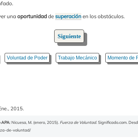
nfado.
ver una
oportunidad
de
superación
en los obstáculos.
Siguiente
Voluntad de Poder
Trabajo Mecánico
Momento de F
Ene., 2015.
o APA
: Nicuesa, M. (enero, 2015).
Fuerza de Voluntad
. Significado.com. Des
erza-de-voluntad/