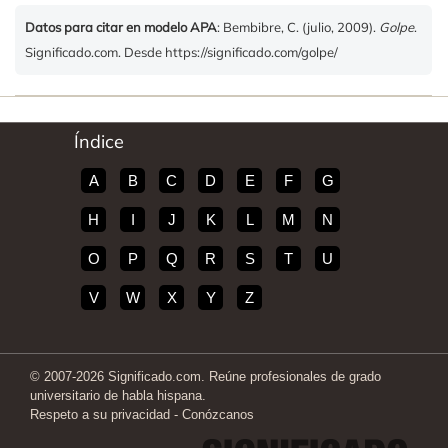
Datos para citar en modelo APA
: Bembibre, C. (julio, 2009).
Golpe
.
Significado.com. Desde https://significado.com/golpe/
Índice
A
B
C
D
E
F
G
H
I
J
K
L
M
N
O
P
Q
R
S
T
U
V
W
X
Y
Z
© 2007-2026 Significado.com. Reúne profesionales de grado
universitario de habla hispana.
Respeto a su privacidad
-
Conózcanos