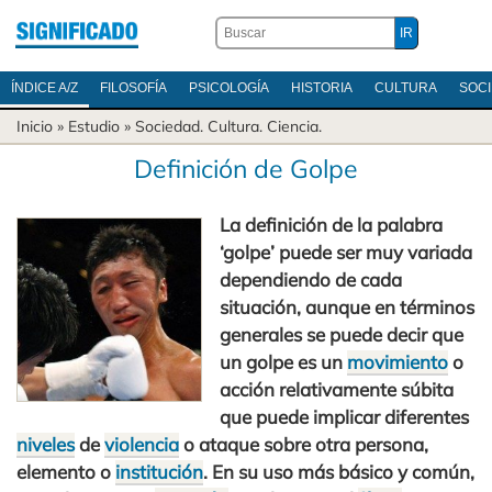
ÍNDICE A/Z
FILOSOFÍA
PSICOLOGÍA
HISTORIA
CULTURA
SOC
Inicio
» Estudio »
Sociedad
.
Cultura
.
Ciencia
.
Definición de Golpe
La definición de la palabra
‘golpe’ puede ser muy variada
dependiendo de cada
situación, aunque en términos
generales se puede decir que
un golpe es un
movimiento
o
acción relativamente súbita
que puede implicar diferentes
niveles
de
violencia
o ataque sobre otra persona,
elemento o
institución
. En su uso más básico y común,