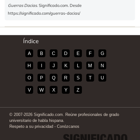
Guerras Dacias
. Significado.com. Desde
https://significado.com/guerras-dacias/
Índice
A
B
C
D
E
F
G
H
I
J
K
L
M
N
O
P
Q
R
S
T
U
V
W
X
Y
Z
© 2007-2026 Significado.com. Reúne profesionales de grado
universitario de habla hispana.
Respeto a su privacidad
-
Conózcanos