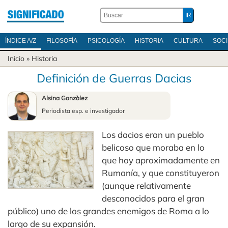
ÍNDICE A/Z
FILOSOFÍA
PSICOLOGÍA
HISTORIA
CULTURA
SOC
Inicio
»
Historia
Definición de Guerras Dacias
Alsina Gonzàlez
Periodista esp. e investigador
Los dacios eran un pueblo
belicoso que moraba en lo
que hoy aproximadamente en
Rumanía, y que constituyeron
(aunque relativamente
desconocidos para el gran
público) uno de los grandes enemigos de Roma a lo
largo de su expansión.