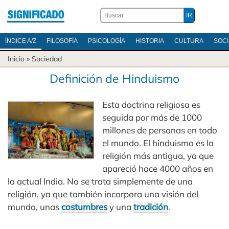
ÍNDICE A/Z
FILOSOFÍA
PSICOLOGÍA
HISTORIA
CULTURA
SOC
Inicio
»
Sociedad
Definición de Hinduismo
Esta doctrina religiosa es
seguida por más de 1000
millones de personas en todo
el mundo. El hinduismo es la
religión más antigua, ya que
apareció hace 4000 años en
la actual India. No se trata simplemente de una
religión, ya que también incorpora una visión del
mundo, unas
costumbres
y una
tradición
.