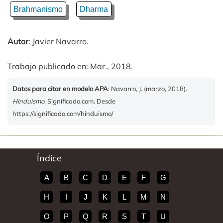
Brahmanismo
Dharma
Autor
: Javier Navarro.
Trabajo publicado en: Mar., 2018.
Datos para citar en modelo APA
: Navarro, J. (marzo, 2018).
Hinduismo
. Significado.com. Desde
https://significado.com/hinduismo/
Índice
A
B
C
D
E
F
G
H
I
J
K
L
M
N
O
P
Q
R
S
T
U