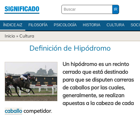
ÍNDICE A/Z
FILOSOFÍA
PSICOLOGÍA
HISTORIA
CULTURA
SOC
Inicio
»
Cultura
Definición de Hipódromo
Un hipódromo es un recinto
cerrado que está destinado
para que se disputen carreras
de caballos por las cuales,
generalmente, se realizan
apuestas a la cabeza de cada
caballo
competidor
.