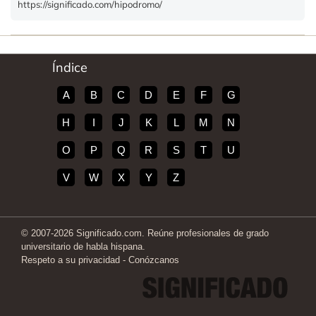
https://significado.com/hipodromo/
Índice
A
B
C
D
E
F
G
H
I
J
K
L
M
N
O
P
Q
R
S
T
U
V
W
X
Y
Z
© 2007-2026 Significado.com. Reúne profesionales de grado
universitario de habla hispana.
Respeto a su privacidad
-
Conózcanos