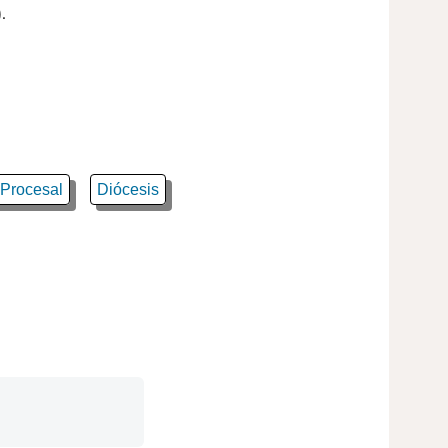
.
Procesal
Diócesis