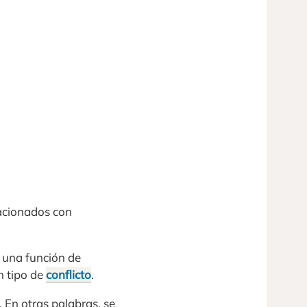
lacionados con
e una función de
n tipo de
conflicto
.
a. En otras palabras, se