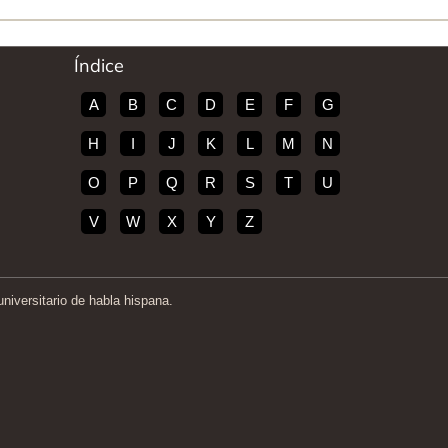
Índice
A
B
C
D
E
F
G
H
I
J
K
L
M
N
O
P
Q
R
S
T
U
V
W
X
Y
Z
iversitario de habla hispana.