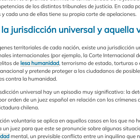
petencias de los distintos tribunales de justicia. En cada p
s y cada una de ellas tiene su propia corte de apelaciones.
 la jurisdicción universal y aquella 
nes territoriales de cada nación, existe una jurisdicción un
nales internacionales (por ejemplo, la Corte Internacional d
elitos de
lesa humanidad
, terrorismo de estado, torturas o
ranacional y pretende proteger a los ciudadanos de posibl
es contra la humanidad.
risdicción universal hay un episodio muy significativo: la d
or orden de un juez español en relación con los crímenes 
ictadura chilena.
cción voluntaria se aplica en aquellos casos en los que no h
 un juez para que este se pronuncie sobre algunas situacio
idad
mental, un previsible conflicto entre un inquilino que 