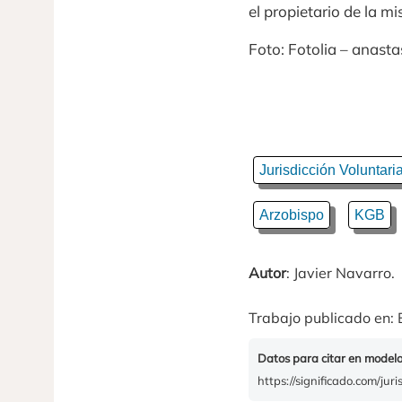
el propietario de la m
Foto: Fotolia – anast
Jurisdicción Voluntari
Arzobispo
KGB
Autor
: Javier Navarro.
Trabajo publicado en: 
Datos para citar en model
https://significado.com/juri