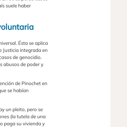
aís suele haber
voluntaria
iversal. Ésta se aplica
e Justicia integrada en
 casos de genocidio.
es abusos de poder y
etención de Pinochet en
que se habían
ay un pleito, pero se
nes (la tutela de una
no paga su vivienda y