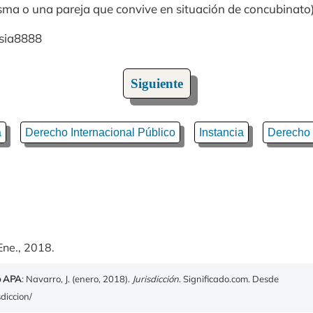
isma o una pareja que convive en situación de concubinato)
asia8888
Siguiente
a
Derecho Internacional Público
Instancia
Derecho 
Ene., 2018.
o APA
: Navarro, J. (enero, 2018).
Jurisdicción
. Significado.com. Desde
sdiccion/