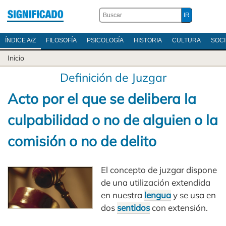
ÍNDICE A/Z
FILOSOFÍA
PSICOLOGÍA
HISTORIA
CULTURA
SOC
Inicio
Definición de Juzgar
Acto por el que se delibera la
culpabilidad o no de alguien o la
comisión o no de delito
El concepto de juzgar dispone
de una utilización extendida
en nuestra
lengua
y se usa en
dos
sentidos
con extensión.