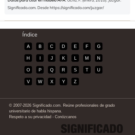
Significado.com. Desde https://significado.com/juzgar/
Índice
A
B
C
D
E
F
G
H
I
J
K
L
M
N
O
P
Q
R
S
T
U
V
W
X
Y
Z
© 2007-2026 Significado.com. Reúne profesionales de grado
universitario de habla hispana.
Respeto a su privacidad
-
Conózcanos