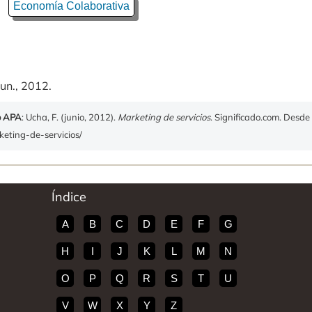
Economía Colaborativa
un., 2012.
o APA
: Ucha, F. (junio, 2012).
Marketing de servicios
. Significado.com. Desde
keting-de-servicios/
Índice
A
B
C
D
E
F
G
H
I
J
K
L
M
N
O
P
Q
R
S
T
U
V
W
X
Y
Z