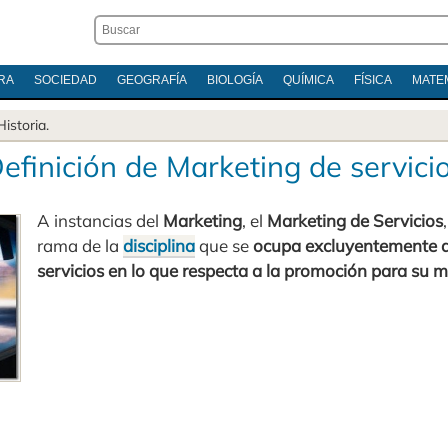
RA
SOCIEDAD
GEOGRAFÍA
BIOLOGÍA
QUÍMICA
FÍSICA
MATE
Historia
.
efinición de Marketing de servici
A instancias del
Marketing
, el
Marketing de Servicios
rama de la
disciplina
que se
ocupa excluyentemente de
servicios en lo que respecta a la promoción para su 