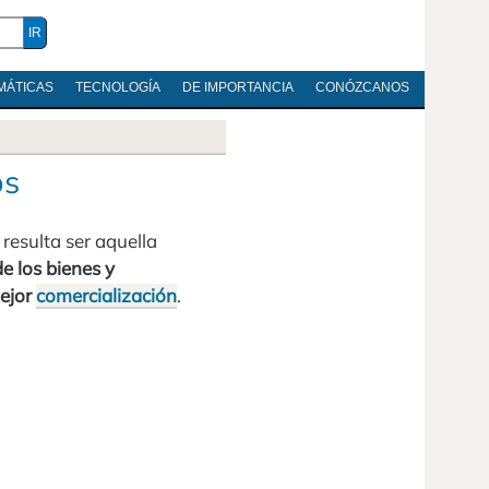
MÁTICAS
TECNOLOGÍA
DE IMPORTANCIA
CONÓZCANOS
os
, resulta ser aquella
 los bienes y
mejor
comercialización
.