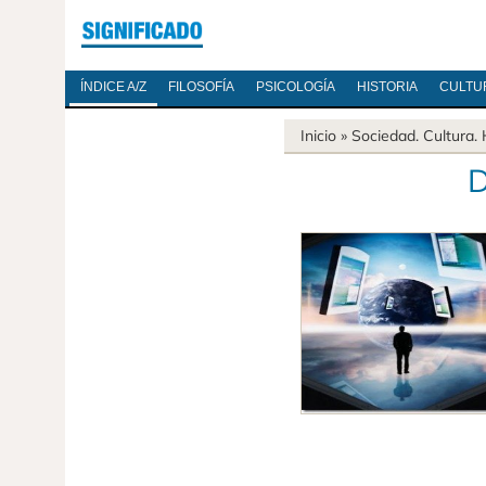
ÍNDICE A/Z
FILOSOFÍA
PSICOLOGÍA
HISTORIA
CULTU
Inicio
»
Sociedad
.
Cultura
.
D