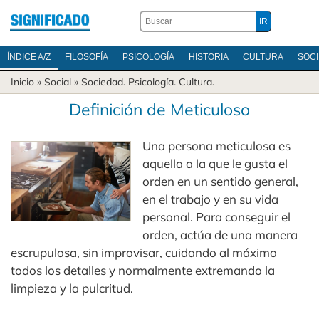
ÍNDICE A/Z
FILOSOFÍA
PSICOLOGÍA
HISTORIA
CULTURA
SOC
Inicio
» Social »
Sociedad
.
Psicología
.
Cultura
.
Definición de Meticuloso
Una persona meticulosa es
aquella a la que le gusta el
orden en un sentido general,
en el trabajo y en su vida
personal. Para conseguir el
orden, actúa de una manera
escrupulosa, sin improvisar, cuidando al máximo
todos los detalles y normalmente extremando la
limpieza y la pulcritud.