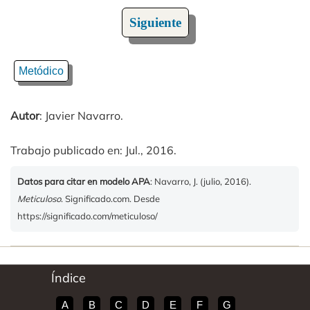
Siguiente
Metódico
Autor
: Javier Navarro.
Trabajo publicado en: Jul., 2016.
Datos para citar en modelo APA
: Navarro, J. (julio, 2016).
Meticuloso
. Significado.com. Desde
https://significado.com/meticuloso/
Índice
A
B
C
D
E
F
G