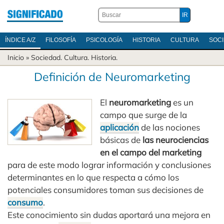
ÍNDICE A/Z
FILOSOFÍA
PSICOLOGÍA
HISTORIA
CULTURA
SOC
Inicio
»
Sociedad
.
Cultura
.
Historia
.
Definición de Neuromarketing
El
neuromarketing
es un
campo que surge de la
aplicación
de las nociones
básicas de
las neurociencias
en el campo del marketing
para de este modo lograr información y conclusiones
determinantes en lo que respecta a cómo los
potenciales consumidores toman sus decisiones de
consumo
.
Este conocimiento sin dudas aportará una mejora en