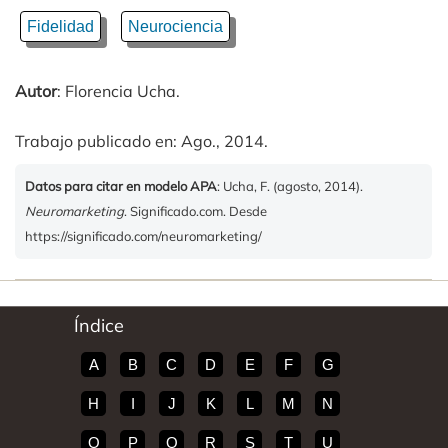
Fidelidad
Neurociencia
Autor
: Florencia Ucha.
Trabajo publicado en: Ago., 2014.
Datos para citar en modelo APA
: Ucha, F. (agosto, 2014).
Neuromarketing
. Significado.com. Desde
https://significado.com/neuromarketing/
Índice
A
B
C
D
E
F
G
H
I
J
K
L
M
N
O
P
Q
R
S
T
U