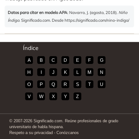
Datos para citar en modelo APA
: Navarro, J. (agosto, 2018).
Niño
Índigo
. Significado.com. Desde https://significado.com/nino-indigo/
Índice
A
B
C
D
E
F
G
H
I
J
K
L
M
N
O
P
Q
R
S
T
U
V
W
X
Y
Z
© 2007-2026 Significado.com. Reúne profesionales de grado
universitario de habla hispana.
Respeto a su privacidad
-
Conózcanos