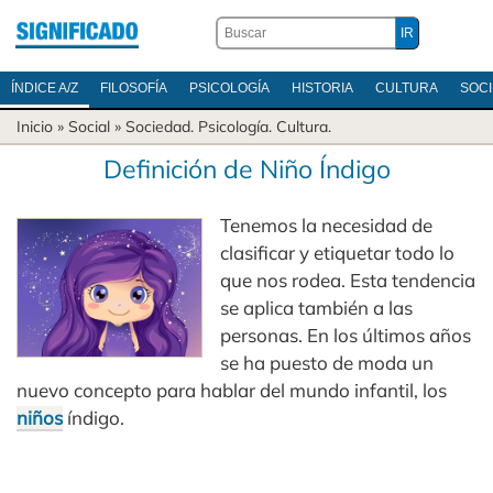
ÍNDICE A/Z
FILOSOFÍA
PSICOLOGÍA
HISTORIA
CULTURA
SOC
Inicio
» Social »
Sociedad
.
Psicología
.
Cultura
.
Definición de Niño Índigo
Tenemos la necesidad de
clasificar y etiquetar todo lo
que nos rodea. Esta tendencia
se aplica también a las
personas. En los últimos años
se ha puesto de moda un
nuevo concepto para hablar del mundo infantil, los
niños
índigo.