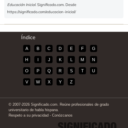
Educación Inicial
. Significado.com. Desde
https://significado.com/educacion-inicial/
Índice
A
B
C
D
E
F
G
H
I
J
K
L
M
N
O
P
Q
R
S
T
U
V
W
X
Y
Z
© 2007-2026 Significado.com. Reúne profesionales de grado
universitario de habla hispana.
Respeto a su privacidad
-
Conózcanos