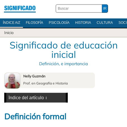
ÍNDICE A/Z
FILOSOFÍA
PSICOLOGÍA
HISTORIA
CULTURA
SOC
Inicio
Significado de educación
inicial
Definición, e importancia
Nelly Guzmán
Prof. en Geografía e Historia
Definición formal