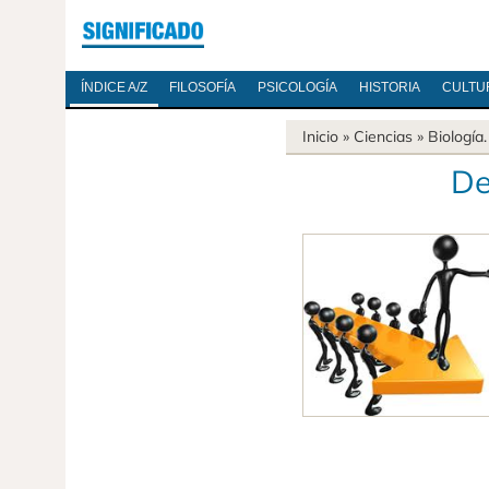
ÍNDICE A/Z
FILOSOFÍA
PSICOLOGÍA
HISTORIA
CULTU
Inicio
»
Ciencias
»
Biología
De