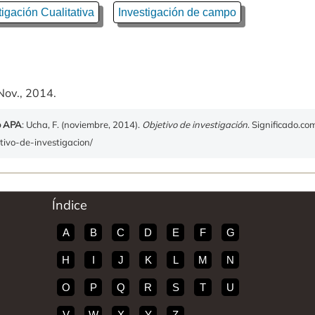
tigación Cualitativa
Investigación de campo
Nov., 2014.
o APA
: Ucha, F. (noviembre, 2014).
Objetivo de investigación
. Significado.co
etivo-de-investigacion/
Índice
A
B
C
D
E
F
G
H
I
J
K
L
M
N
O
P
Q
R
S
T
U
V
W
X
Y
Z