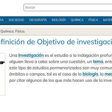
RA
SOCIEDAD
GEOGRAFÍA
BIOLOGÍA
QUÍMICA
FÍSICA
MATE
.
Química
.
Física
.
finición de Objetivo de investigac
Una
investigación
es el estudio o la indagación prof
alguien lleva a cabo sobre una cuestión, un
tema
, en
este tipo de estudios pormenorizados son muy comun
ámbitos o campos, tal es el caso de la
biología
, la
med
por citar algunos de los que más hacen uso de la inve