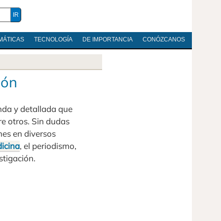
MÁTICAS
TECNOLOGÍA
DE IMPORTANCIA
CONÓZCANOS
ión
unda y detallada que
tre otros. Sin dudas
es en diversos
icina
, el periodismo,
stigación.