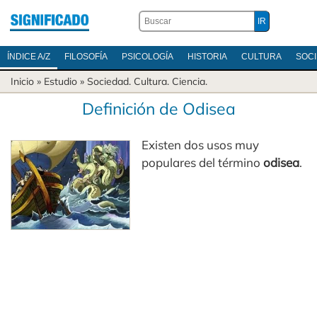
ÍNDICE A/Z
FILOSOFÍA
PSICOLOGÍA
HISTORIA
CULTURA
SOC
Inicio
» Estudio »
Sociedad
.
Cultura
.
Ciencia
.
Definición de Odisea
Existen dos usos muy
populares del término
odisea
.