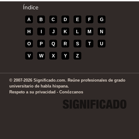
Índice
A
B
C
D
E
F
G
H
I
J
K
L
M
N
O
P
Q
R
S
T
U
V
W
X
Y
Z
© 2007-2026 Significado.com. Reúne profesionales de grado
universitario de habla hispana.
Respeto a su privacidad
-
Conózcanos