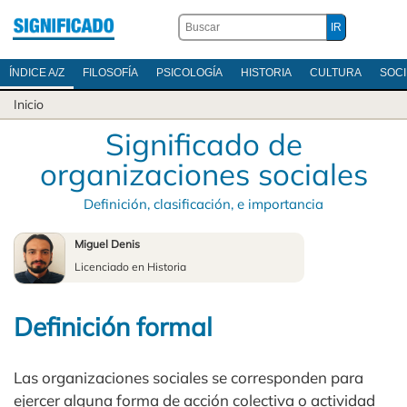
ÍNDICE A/Z
FILOSOFÍA
PSICOLOGÍA
HISTORIA
CULTURA
SOC
Inicio
Significado de
organizaciones sociales
Definición, clasificación, e importancia
Miguel Denis
Licenciado en Historia
Definición formal
Las organizaciones sociales se corresponden para
ejercer alguna forma de acción colectiva o actividad