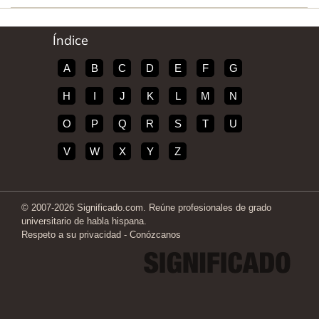
Índice
A
B
C
D
E
F
G
H
I
J
K
L
M
N
O
P
Q
R
S
T
U
V
W
X
Y
Z
© 2007-2026 Significado.com. Reúne profesionales de grado
universitario de habla hispana.
Respeto a su privacidad
-
Conózcanos