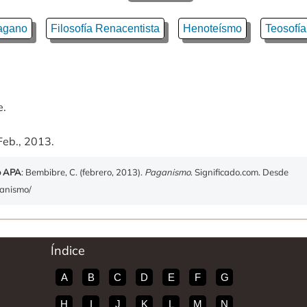
agano
Filosofía Renacentista
Henoteísmo
Teosofía
e.
Feb., 2013.
o APA
: Bembibre, C. (febrero, 2013).
Paganismo
. Significado.com. Desde
ganismo/
Índice
A
B
C
D
E
F
G
H
I
J
K
L
M
N