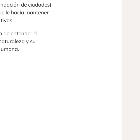
undación de ciudades)
ue le hacía mantener
tivas.
o de entender el
 naturaleza y su
 humana.