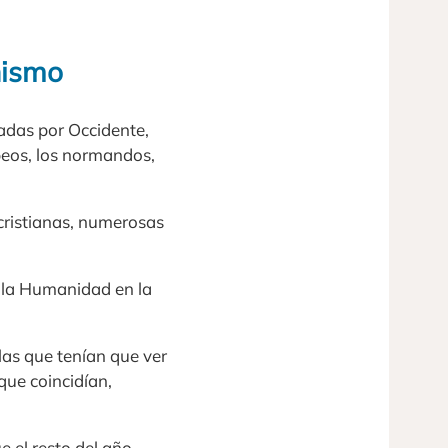
nismo
adas por Occidente,
opeos, los normandos,
cristianas, numerosas
e la Humanidad en la
las que tenían que ver
que coincidían,
e el resto del año