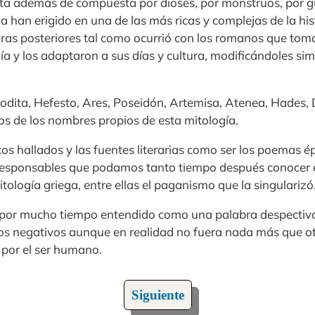
sta además de compuesta por dioses, por monstruos, por g
la han erigido en una de las más ricas y complejas de la hi
uras posteriores tal como ocurrió con los romanos que tom
ía y los adaptaron a sus días y cultura, modificándoles si
odita, Hefesto, Ares, Poseidón, Artemisa, Atenea, Hades, 
os de los nombres propios de esta mitología.
os hallados y las fuentes literarias como ser los poemas ép
 responsables que podamos tanto tiempo después conocer 
itología griega, entre ellas el paganismo que la singularizó
 por mucho tiempo entendido como una palabra despectiva 
ados negativos aunque en realidad no fuera nada más que o
 por el ser humano.
Siguiente