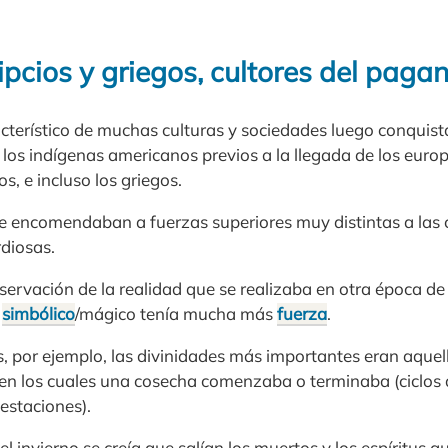
pcios y griegos, cultores del paga
cterístico de muchas culturas y sociedades luego conquist
, los indígenas americanos previos a la llegada de los eur
os, e incluso los griegos.
e encomendaban a fuerzas superiores muy distintas a las 
rdiosas.
observación de la realidad que se realizaba en otra época d
o
simbólico
/mágico tenía mucha más
fuerza
.
as, por ejemplo, las divinidades más importantes eran aquel
s en los cuales una cosecha comenzaba o terminaba (ciclos 
estaciones).
l invierno se creía que salían los muertos y los espíritus qu