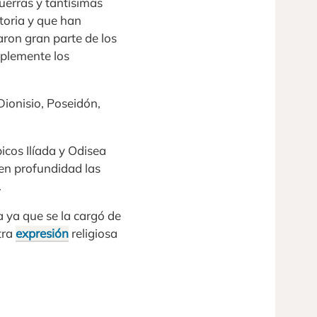
uerras y tantísimas
storia y que han
aron gran parte de los
mplemente los
Dionisio, Poseidón,
icos Ilíada y Odisea
en profundidad las
.
ya que se la cargó de
tra
expresión
religiosa