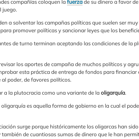
ndes compañías coloquen la
fuerza
de su dinero a favor d
l juego.
en a solventar las campañas políticas que suelen ser muy
ara promover políticas y sancionar leyes que los benefici
antes de turno terminan aceptando las condiciones de la p
visar los aportes de campaña de muchos políticos y agrup
mprobar esta práctica de entrega de fondos para financia
al poder, de favores políticos.
r a la plutocracia como una variante de la
oligarquía
.
 oligarquía es aquella forma de gobierno en la cual el pod
ación surge porque históricamente los oligarcas han sid
 y también de cuantiosas sumas de dinero que le han permi