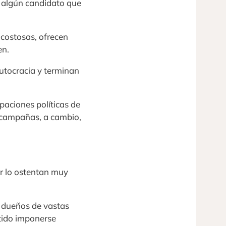
e algún candidato que
 costosas, ofrecen
en.
lutocracia y terminan
aciones políticas de
r campañas, a cambio,
er lo ostentan muy
o dueños de vastas
tido imponerse