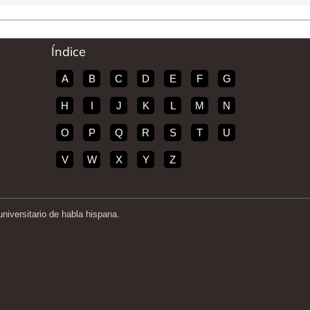
Índice
A
B
C
D
E
F
G
H
I
J
K
L
M
N
O
P
Q
R
S
T
U
V
W
X
Y
Z
iversitario de habla hispana.