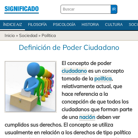
ÍNDICE A/Z
FILOSOFÍA
PSICOLOGÍA
HISTORIA
CULTURA
SOC
Inicio
»
Sociedad
»
Política
Definición de Poder Ciudadano
El concepto de poder
ciudadano
es un concepto
tomado de la
política
,
relativamente actual, que
hace referencia a la
concepción de que todos los
ciudadanos que forman parte
de una
nación
deben ver
cumplidos sus derechos. El concepto se utiliza
usualmente en relación a los derechos de tipo político