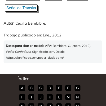
Señal de Tránsito
Autor
: Cecilia Bembibre.
Trabajo publicado en: Ene., 2012.
Datos para citar en modelo APA
: Bembibre, C. (enero, 2012).
Poder Ciudadano
. Significado.com. Desde
https://significado.com/poder-ciudadano/
Índice
A
B
C
D
E
F
G
H
I
J
K
L
M
N