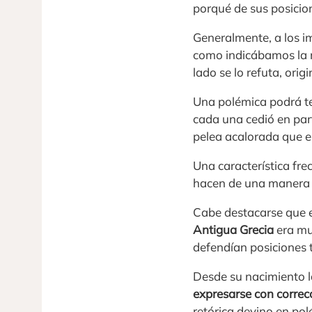
porqué de sus posicio
Generalmente, a los i
como indicábamos la 
lado se lo refuta, orig
Una polémica podrá ter
cada una cedió en par
pelea acalorada que e
Una característica fre
hacen de una manera 
Cabe destacarse que e
Antigua Grecia
era mu
defendían posiciones 
Desde su nacimiento la
expresarse con correcc
retórica devino en pol