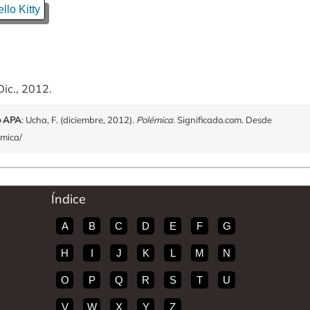
llo Kitty
Dic., 2012.
o APA
: Ucha, F. (diciembre, 2012).
Polémica
. Significado.com. Desde
emica/
Índice
A
B
C
D
E
F
G
H
I
J
K
L
M
N
O
P
Q
R
S
T
U
V
W
X
Y
Z