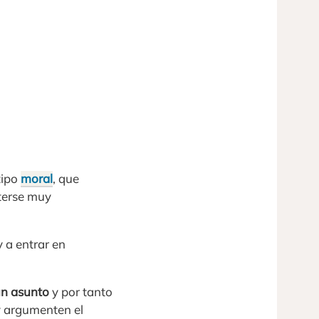
tipo
moral
, que
eterse muy
 a entrar en
un asunto
y por tanto
y argumenten el