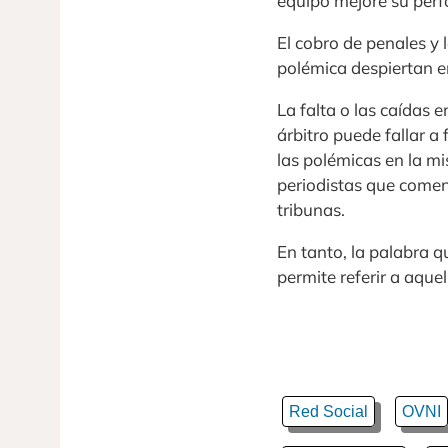
equipo mejore su perf
El cobro de penales y 
polémica despiertan e
La falta o las caídas e
árbitro puede fallar a 
las polémicas en la m
periodistas que coment
tribunas.
En tanto, la palabra 
permite referir a aque
Red Social
OVNI