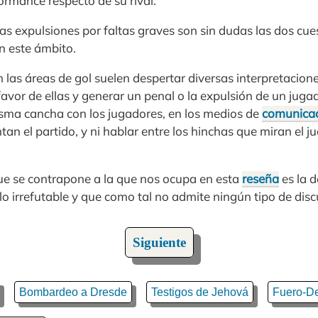
ormance respecto de su rival.
las expulsiones por faltas graves son sin dudas las dos cu
n este ámbito.
n las áreas de gol suelen despertar diversas interpretaciones
favor de ellas y generar un penal o la expulsión de un jugad
isma cancha con los jugadores, en los medios de
comunica
an el partido, y ni hablar entre los hinchas que miran el ju
que se contrapone a la que nos ocupa en esta
reseña
es la 
llo irrefutable y que como tal no admite ningún tipo de disc
Siguiente
Bombardeo a Dresde
Testigos de Jehová
Fuero-D