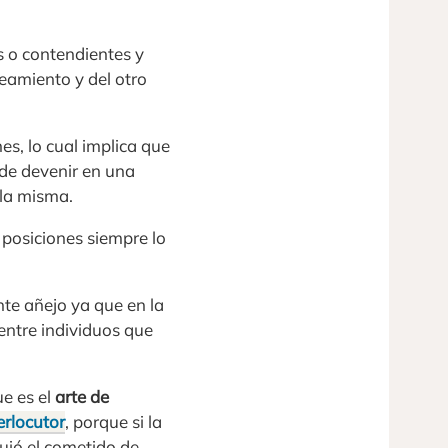
s o contendientes y
eamiento y del otro
es, lo cual implica que
ede devenir en una
 la misma.
 posiciones siempre lo
te añejo ya que en la
entre individuos que
ue es el
arte de
erlocutor
, porque si la
guió el cometido de