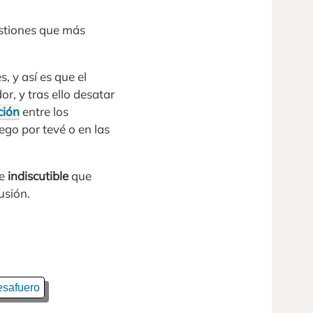
estiones que más
, y así es que el
or, y tras ello desatar
ción
entre los
ego por tevé o en las
de
indiscutible
que
usión.
esafuero