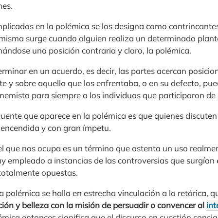
nes.
mplicados en la polémica se los designa como contrincante
misma surge cuando alguien realiza un determinado plant
inándose una posición contraria y claro, la polémica.
minar en un acuerdo, es decir, las partes acercan posicion
te y sobre aquello que los enfrentaba, o en su defecto, pu
nemista para siempre a los individuos que participaron de
cuente que aparece en la polémica es que quienes discuten
encendida y con gran ímpetu.
l que nos ocupa es un término que ostenta un uso realmen
y empleado a instancias de las controversias que surgían 
totalmente opuestas.
 polémica se halla en estrecha vinculación a la retórica, q
ión y belleza con la misión de persuadir o convencer al
int
émica entonces significa que el discurso en cuestión consi