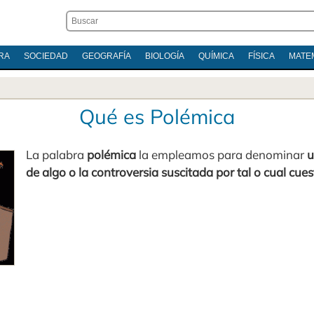
RA
SOCIEDAD
GEOGRAFÍA
BIOLOGÍA
QUÍMICA
FÍSICA
MATE
Qué es Polémica
La palabra
polémica
la empleamos para denominar
u
de algo o la controversia suscitada por tal o cual cues