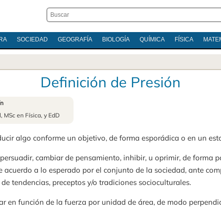
RA
SOCIEDAD
GEOGRAFÍA
BIOLOGÍA
QUÍMICA
FÍSICA
MATE
Definición de Presión
ín
l, MSc en Física, y EdD
educir algo conforme un objetivo, de forma esporádica o en un es
 persuadir, cambiar de pensamiento, inhibir, u oprimir, de forma pa
de acuerdo a lo esperado por el conjunto de la sociedad, ante co
e tendencias, preceptos y/o tradiciones socioculturales.
lar en función de la fuerza por unidad de área, de modo perpendicu