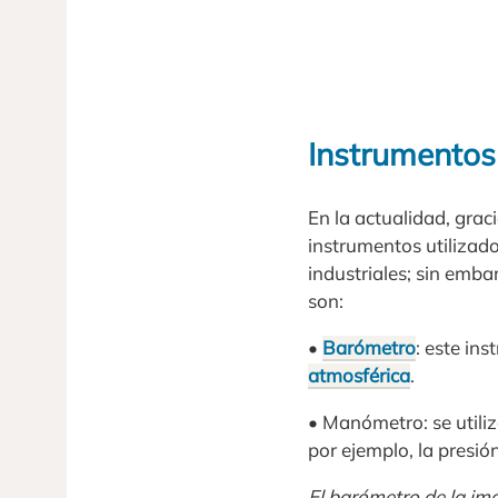
Instrumentos
En la actualidad, grac
instrumentos utilizado
industriales; sin emb
son:
•
Barómetro
: este in
atmosférica
.
• Manómetro: se utiliz
por ejemplo, la presió
El barómetro de la im