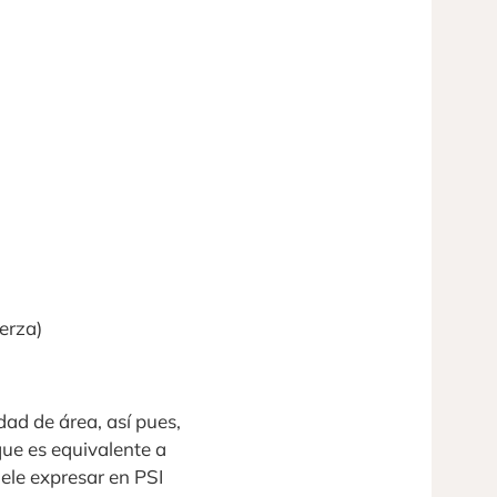
erza)
dad de área, así pues,
que es equivalente a
uele expresar en PSI