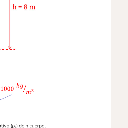
tiva (ρ
) de n cuerpo,
r