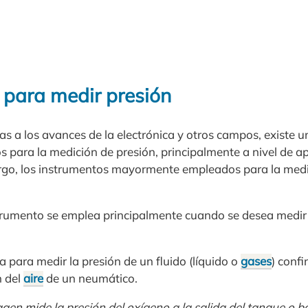
 para medir presión
ias a los avances de la electrónica y otros campos, existe 
s para la medición de presión, principalmente a nivel de a
argo, los instrumentos mayormente empleados para la medi
strumento se emplea principalmente cuando se desea medir
a para medir la presión de un fluido (líquido o
gases
) confi
n del
aire
de un neumático.
agen mide la presión del oxígeno a la salida del tanque o