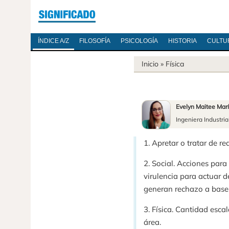
ÍNDICE A/Z
FILOSOFÍA
PSICOLOGÍA
HISTORIA
CULTU
Inicio
»
Física
Evelyn Maitee Mar
Ingeniera Industria
1. Apretar o tratar de r
2. Social. Acciones para
virulencia para actuar 
generan rechazo a base d
3. Física. Cantidad esca
área.