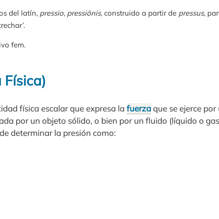
os del latín,
pressio
,
pressiōnis
, construido a partir de
pressus
, pa
trechar’.
ivo fem.
 Física)
idad física escalar que expresa la
fuerza
que se ejerce por
ada por un objeto sólido, o bien por un fluido (líquido o ga
ede determinar la presión como: