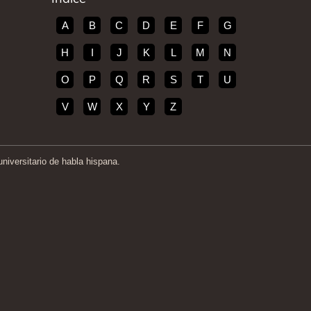
A
B
C
D
E
F
G
H
I
J
K
L
M
N
O
P
Q
R
S
T
U
V
W
X
Y
Z
iversitario de habla hispana.