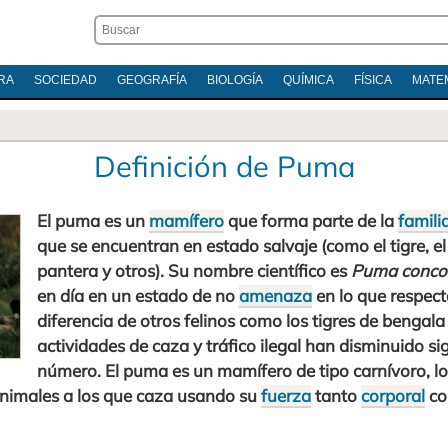
RA
SOCIEDAD
GEOGRAFÍA
BIOLOGÍA
QUÍMICA
FÍSICA
MATE
Definición de Puma
El puma es un
mamífero
que forma parte de la
famili
que se encuentran en estado salvaje (como el tigre, el 
pantera y otros). Su nombre científico es
Puma conco
en día en un estado de no
amenaza
en lo que respect
diferencia de otros felinos como los tigres de bengala
actividades de caza y tráfico ilegal han disminuido s
número. El puma es un mamífero de tipo carnívoro, lo 
animales a los que caza usando su
fuerza
tanto
corporal
co