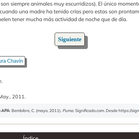
os son siempre animales muy escurridizos). El único moment
cuando una madre ha tenido crías pero estas son prontam
elen tener mucha más actividad de noche que de día.
Siguiente
ura Chavín
e.
May., 2011.
o APA
: Bembibre, C. (mayo, 2011).
Puma
. Significado.com. Desde https://si
Índice