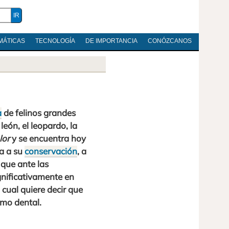
MÁTICAS
TECNOLOGÍA
DE IMPORTANCIA
CONÓZCANOS
a
de felinos grandes
león, el leopardo, la
lor
y se encuentra hoy
a a su
conservación
, a
 que ante las
ignificativamente en
cual quiere decir que
mo dental.