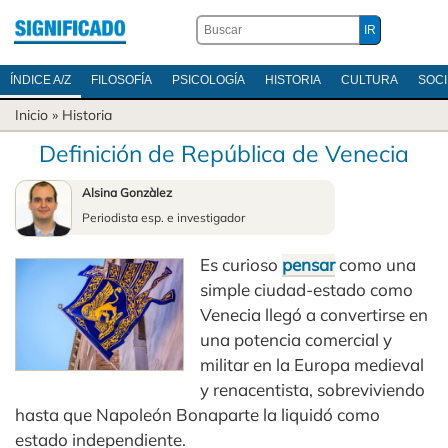
ÍNDICE A/Z
FILOSOFÍA
PSICOLOGÍA
HISTORIA
CULTURA
SOC
Inicio
»
Historia
Definición de República de Venecia
Alsina Gonzàlez
Periodista esp. e investigador
Es curioso
pensar
como una
simple ciudad-estado como
Venecia llegó a convertirse en
una potencia comercial y
militar en la Europa medieval
y renacentista, sobreviviendo
hasta que Napoleón Bonaparte la liquidó como
estado independiente.