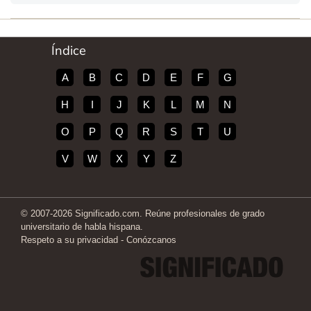
Índice
A
B
C
D
E
F
G
H
I
J
K
L
M
N
O
P
Q
R
S
T
U
V
W
X
Y
Z
© 2007-2026 Significado.com. Reúne profesionales de grado
universitario de habla hispana.
Respeto a su privacidad
-
Conózcanos