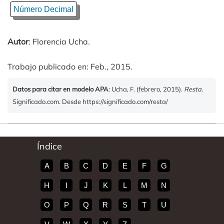
Número Decimal
Autor
: Florencia Ucha.
Trabajo publicado en: Feb., 2015.
Datos para citar en modelo APA
: Ucha, F. (febrero, 2015).
Resta
.
Significado.com. Desde https://significado.com/resta/
Índice
A
B
C
D
E
F
G
H
I
J
K
L
M
N
O
P
Q
R
S
T
U