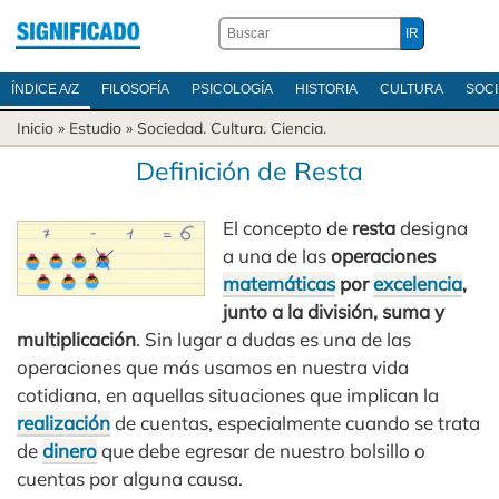
ÍNDICE A/Z
FILOSOFÍA
PSICOLOGÍA
HISTORIA
CULTURA
SOC
Inicio
» Estudio »
Sociedad
.
Cultura
.
Ciencia
.
Definición de Resta
El concepto de
resta
designa
a una de las
operaciones
matemáticas
por
excelencia
,
junto a la división, suma y
multiplicación
. Sin lugar a dudas es una de las
operaciones que más usamos en nuestra vida
cotidiana, en aquellas situaciones que implican la
realización
de cuentas, especialmente cuando se trata
de
dinero
que debe egresar de nuestro bolsillo o
cuentas por alguna causa.