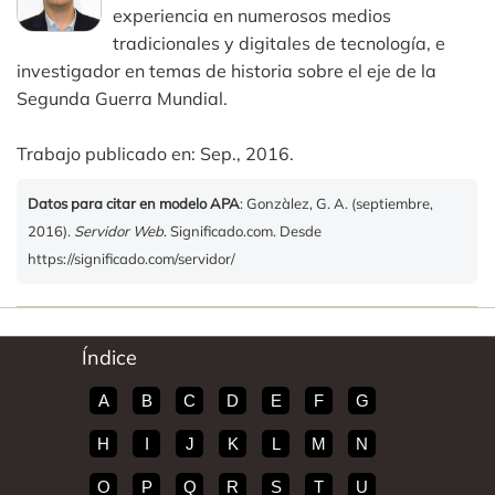
experiencia en numerosos medios
tradicionales y digitales de tecnología, e
investigador en temas de historia sobre el eje de la
Segunda Guerra Mundial.
Trabajo publicado en: Sep., 2016.
Datos para citar en modelo APA
: Gonzàlez, G. A. (septiembre,
2016).
Servidor Web
. Significado.com. Desde
https://significado.com/servidor/
Índice
A
B
C
D
E
F
G
H
I
J
K
L
M
N
O
P
Q
R
S
T
U