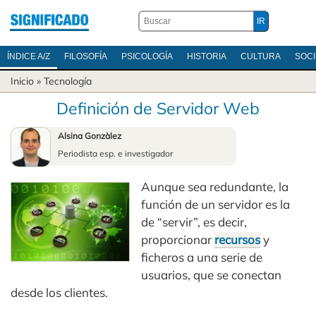
ÍNDICE A/Z
FILOSOFÍA
PSICOLOGÍA
HISTORIA
CULTURA
SOC
Inicio
»
Tecnología
Definición de Servidor Web
Alsina Gonzàlez
Periodista esp. e investigador
Aunque sea redundante, la
función de un servidor es la
de “servir”, es decir,
proporcionar
recursos
y
ficheros a una serie de
usuarios, que se conectan
desde los clientes.