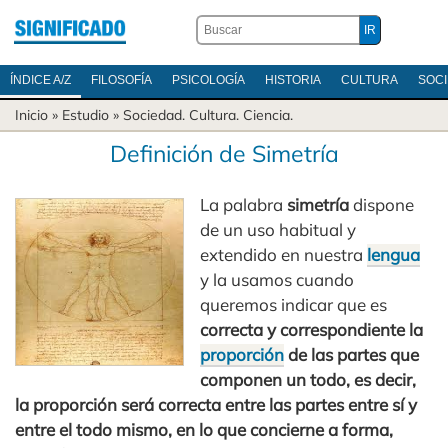
ÍNDICE A/Z
FILOSOFÍA
PSICOLOGÍA
HISTORIA
CULTURA
SOC
Inicio
» Estudio »
Sociedad
.
Cultura
.
Ciencia
.
Definición de Simetría
La palabra
simetría
dispone
de un uso habitual y
extendido en nuestra
lengua
y la usamos cuando
queremos indicar que es
correcta y correspondiente la
proporción
de las partes que
componen un todo, es decir,
la proporción será correcta entre las partes entre sí y
entre el todo mismo, en lo que concierne a forma,