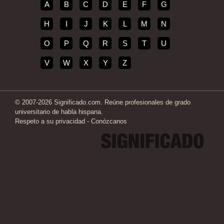
A
B
C
D
E
F
G
H
I
J
K
L
M
N
O
P
Q
R
S
T
U
V
W
X
Y
Z
© 2007-2026 Significado.com. Reúne profesionales de grado
universitario de habla hispana.
Respeto a su privacidad
-
Conózcanos