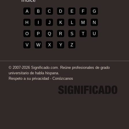
A
B
C
D
E
F
G
H
I
J
K
L
M
N
O
P
Q
R
S
T
U
V
W
X
Y
Z
© 2007-2026 Significado.com. Reúne profesionales de grado
universitario de habla hispana.
Respeto a su privacidad
-
Conózcanos