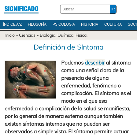
ÍNDICE A/Z
FILOSOFÍA
PSICOLOGÍA
HISTORIA
CULTURA
SOC
Inicio
»
Ciencias
»
Biología
.
Química
.
Física
.
Definición de Síntoma
Podemos
describir
al síntoma
como una señal clara de la
presencia de alguna
enfermedad, fenómeno o
complicación. El síntoma es el
modo en el que esa
enfermedad o complicación de la salud se manifiesta,
por lo general de manera externa aunque también
existen síntomas internos que no pueden ser
observados a simple vista. El síntoma permite actuar