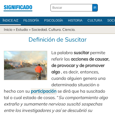
ÍNDICE A/Z
FILOSOFÍA
PSICOLOGÍA
HISTORIA
CULTURA
SOC
Inicio
» Estudio »
Sociedad
.
Cultura
.
Ciencia
.
Definición de Suscitar
La palabra
suscitar
permite
referir las
acciones de causar,
de provocar y de promover
algo
, es decir, entonces,
cuando alguien genera una
determinada situación o
hecho con su
participación
se dirá que ha suscitado
tal o cual estado de cosas. “
Su comportamiento algo
extraño y sumamente nervioso suscitó sospechas
entre los investigadores y así se descubrió su