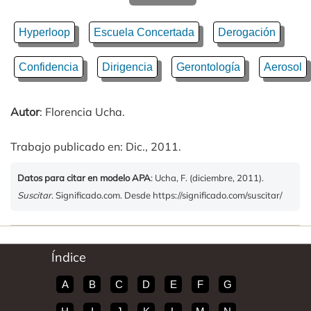
Hyperloop
Escuela Concertada
Derogación
Confidencia
Dirigencia
Gerontología
Aerosol
Autor
: Florencia Ucha.
Trabajo publicado en: Dic., 2011.
Datos para citar en modelo APA
: Ucha, F. (diciembre, 2011).
Suscitar
. Significado.com. Desde https://significado.com/suscitar/
Índice
A
B
C
D
E
F
G