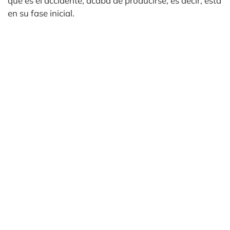
que es el accidente, acaba de producirse, es decir, está
en su fase inicial.