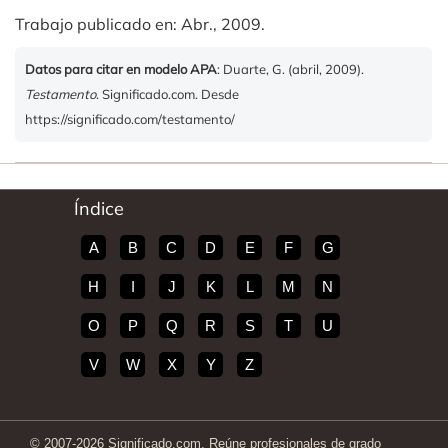
Trabajo publicado en: Abr., 2009.
Datos para citar en modelo APA
: Duarte, G. (abril, 2009).
Testamento
. Significado.com. Desde
https://significado.com/testamento/
Índice
A
B
C
D
E
F
G
H
I
J
K
L
M
N
O
P
Q
R
S
T
U
V
W
X
Y
Z
© 2007-2026 Significado.com. Reúne profesionales de grado