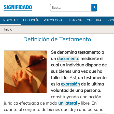
ÍNDICE A/Z
FILOSOFÍA
PSICOLOGÍA
HISTORIA
CULTURA
SOC
Inicio
Definición de Testamento
Se denomina testamento a
un
documento
mediante el
cual un individuo dispone de
sus bienes una vez que ha
fallecido
. Así,
un testamento
es la
expresión
de la última
voluntad de una persona
,
constituyendo una acción
jurídica efectuada de modo
unilateral
y libre. En
cuanto al conjunto de bienes que deja una persona