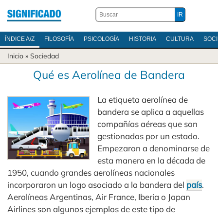
ÍNDICE A/Z
FILOSOFÍA
PSICOLOGÍA
HISTORIA
CULTURA
SOC
Inicio
»
Sociedad
Qué es Aerolínea de Bandera
La etiqueta aerolínea de
bandera se aplica a aquellas
compañías aéreas que son
gestionadas por un estado.
Empezaron a denominarse de
esta manera en la década de
1950, cuando grandes aerolíneas nacionales
incorporaron un logo asociado a la bandera del
país
.
Aerolíneas Argentinas, Air France, Iberia o Japan
Airlines son algunos ejemplos de este tipo de