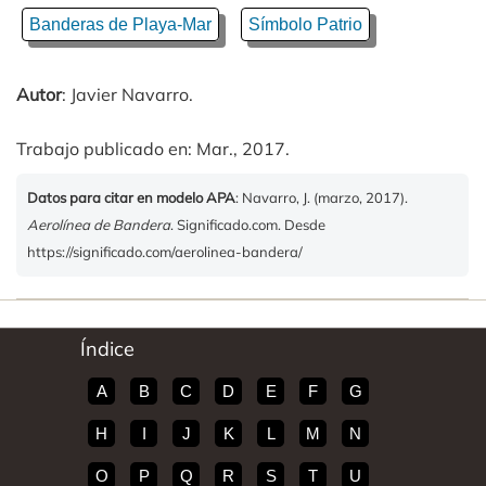
Banderas de Playa-Mar
Símbolo Patrio
Autor
: Javier Navarro.
Trabajo publicado en: Mar., 2017.
Datos para citar en modelo APA
: Navarro, J. (marzo, 2017).
Aerolínea de Bandera
. Significado.com. Desde
https://significado.com/aerolinea-bandera/
Índice
A
B
C
D
E
F
G
H
I
J
K
L
M
N
O
P
Q
R
S
T
U