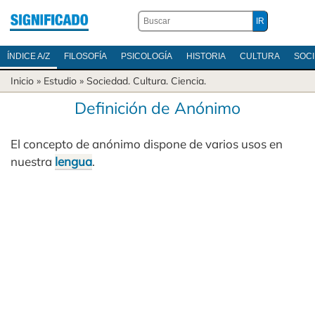
ÍNDICE A/Z
FILOSOFÍA
PSICOLOGÍA
HISTORIA
CULTURA
SOC
Inicio
» Estudio »
Sociedad
.
Cultura
.
Ciencia
.
Definición de Anónimo
El concepto de anónimo dispone de varios usos en
nuestra
lengua
.