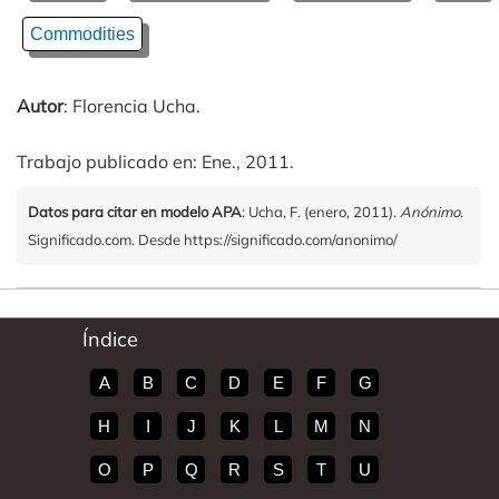
Commodities
Autor
: Florencia Ucha.
Trabajo publicado en: Ene., 2011.
Datos para citar en modelo APA
: Ucha, F. (enero, 2011).
Anónimo
.
Significado.com. Desde https://significado.com/anonimo/
Índice
A
B
C
D
E
F
G
H
I
J
K
L
M
N
O
P
Q
R
S
T
U