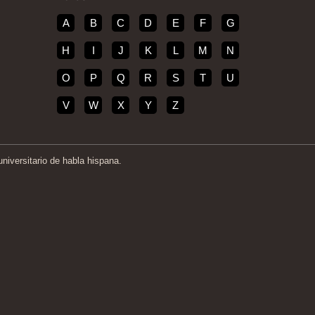
A
B
C
D
E
F
G
H
I
J
K
L
M
N
O
P
Q
R
S
T
U
V
W
X
Y
Z
iversitario de habla hispana.