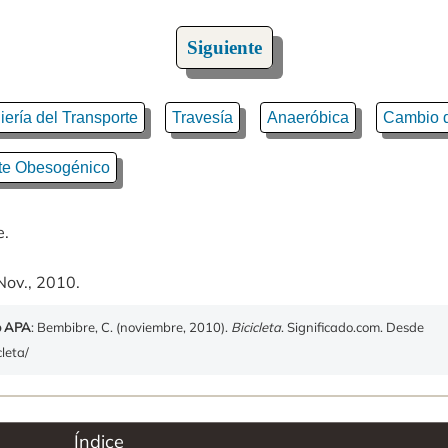
Siguiente
iería del Transporte
Travesía
Anaeróbica
Cambio d
te Obesogénico
e.
Nov., 2010.
o APA
: Bembibre, C. (noviembre, 2010).
Bicicleta
. Significado.com. Desde
cleta/
Índice