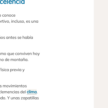
xcelencia
o conoce
ivo, incluso, es una
ños antes se había
lismo que conviven hoy
ismo de montaña.
ísica previa y
os movimientos
clemencias del
clima
.
ado. Y unas zapatillas