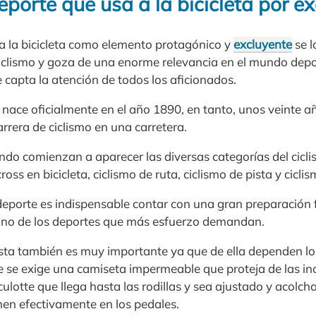
deporte que usa a la bicicleta por e
 a la bicicleta como elemento protagónico y
excluyente
se l
lismo y goza de una enorme relevancia en el mundo deport
 capta la atención de todos los aficionados.
o nace oficialmente en el año 1890, en tanto, unos veinte a
arrera de ciclismo en una carretera.
ando comienzan a aparecer las diversas categorías del cic
ross en bicicleta, ciclismo de ruta, ciclismo de pista y cicl
deporte es indispensable contar con una gran preparación f
uno de los deportes que más esfuerzo demandan.
lista también es muy importante ya que de ella dependen l
 se exige una camiseta impermeable que proteja de las in
lotte que llega hasta las rodillas y sea ajustado y acolch
n efectivamente en los pedales.