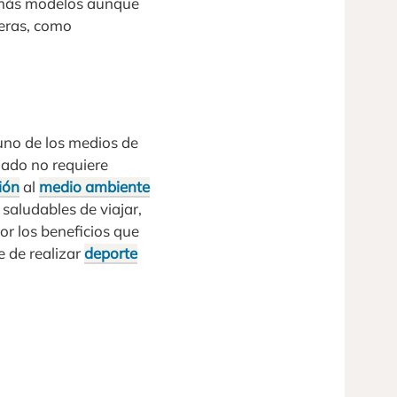
en más modelos aunque
neras, como
uno de los medios de
lado no requiere
ión
al
medio ambiente
saludables de viajar,
or los beneficios que
e de realizar
deporte