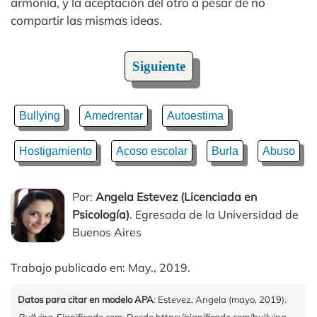
armonía, y la aceptación del otro a pesar de no
compartir las mismas ideas.
Siguiente
Bullying
Amedrentar
Autoestima
Hostigamiento
Acoso escolar
Burla
Abuso
Por:
Angela Estevez (Licenciada en
Psicología)
. Egresada de la Universidad de
Buenos Aires
Trabajo publicado en: May., 2019.
Datos para citar en modelo APA
: Estevez, Angela (mayo, 2019).
Bullying
. Significado.com. Desde https://significado.com/bullying-