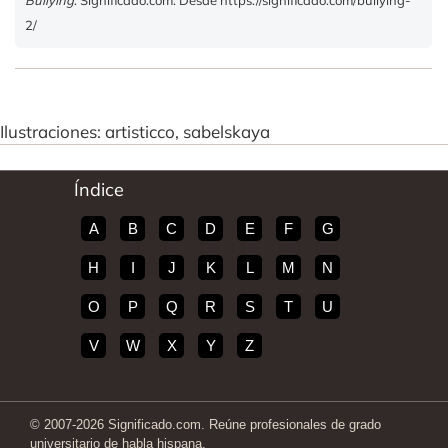
2/
Ilustraciones: artisticco, sabelskaya
Índice
A
B
C
D
E
F
G
H
I
J
K
L
M
N
O
P
Q
R
S
T
U
V
W
X
Y
Z
© 2007-2026 Significado.com. Reúne profesionales de grado
universitario de habla hispana.