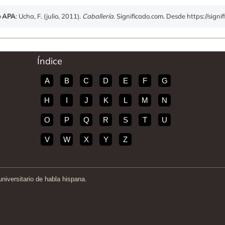
o APA
: Ucha, F. (julio, 2011).
Caballería
. Significado.com. Desde https://signi
Índice
A
B
C
D
E
F
G
H
I
J
K
L
M
N
O
P
Q
R
S
T
U
V
W
X
Y
Z
iversitario de habla hispana.