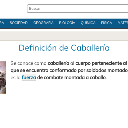
RA
SOCIEDAD
GEOGRAFÍA
BIOLOGÍA
QUÍMICA
FÍSICA
MATE
Definición de Caballería
Se conoce como
caballería
al
cuerpo perteneciente al
que se encuentra conformado por soldados montado
es la
fuerza
de combate montada a caballo
.