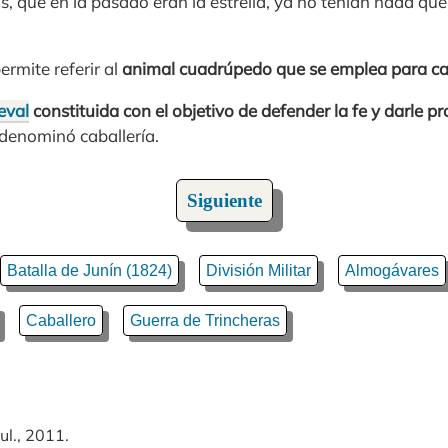
 que en la pasado eran la estrella, ya no tenían nada que 
ermite referir al
animal cuadrúpedo que se emplea para c
eval
constituida con el objetivo de defender la fe y darle p
 denominó caballería.
Siguiente
Batalla de Junín (1824)
División Militar
Almogávares
Caballero
Guerra de Trincheras
ul., 2011.