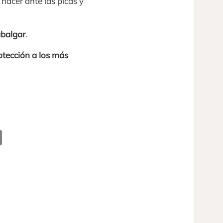
hacer ante las picas y
abalgar
.
rotección a los más