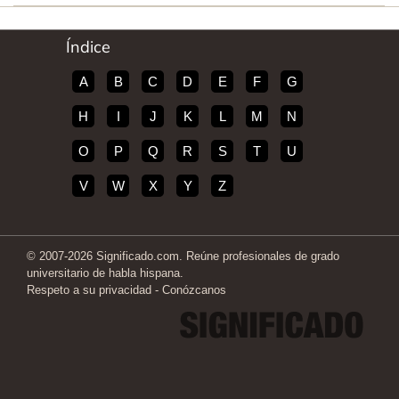
Índice
A
B
C
D
E
F
G
H
I
J
K
L
M
N
O
P
Q
R
S
T
U
V
W
X
Y
Z
© 2007-2026 Significado.com. Reúne profesionales de grado
universitario de habla hispana.
Respeto a su privacidad
-
Conózcanos