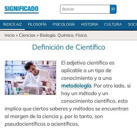
ÍNDICE A/Z
FILOSOFÍA
PSICOLOGÍA
HISTORIA
CULTURA
SOC
Inicio
»
Ciencias
»
Biología
.
Química
.
Física
.
Definición de Científico
El adjetivo científico es
aplicable a un tipo de
conocimiento y a una
metodología
. Por otro lado, si
hay un método y un
conocimiento científico, esto
implica que ciertos saberes y métodos se encuentran
al margen de la ciencia y, por lo tanto, son
pseudocientíficos o acientíficos.