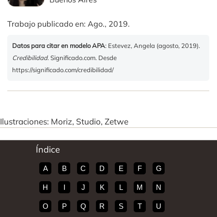
Trabajo publicado en: Ago., 2019.
Datos para citar en modelo APA
: Estevez, Angela (agosto, 2019).
Credibilidad
. Significado.com. Desde
https://significado.com/credibilidad/
Ilustraciones: Moriz, Studio, Zetwe
Índice
A
B
C
D
E
F
G
H
I
J
K
L
M
N
O
P
Q
R
S
T
U