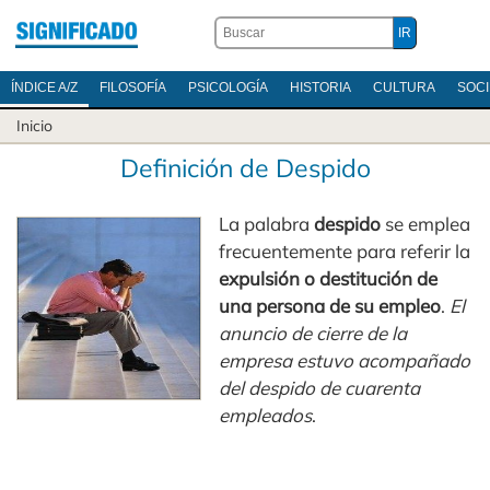
ÍNDICE A/Z
FILOSOFÍA
PSICOLOGÍA
HISTORIA
CULTURA
SOC
Inicio
Definición de Despido
La palabra
despido
se emplea
frecuentemente para referir la
expulsión o destitución de
una persona de su empleo
.
El
anuncio de cierre de la
empresa estuvo acompañado
del despido de cuarenta
empleados
.