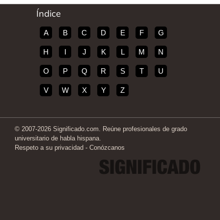
Índice
A
B
C
D
E
F
G
H
I
J
K
L
M
N
O
P
Q
R
S
T
U
V
W
X
Y
Z
© 2007-2026 Significado.com. Reúne profesionales de grado
universitario de habla hispana.
Respeto a su privacidad
-
Conózcanos