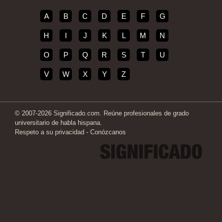
A
B
C
D
E
F
G
H
I
J
K
L
M
N
O
P
Q
R
S
T
U
V
W
X
Y
Z
© 2007-2026 Significado.com. Reúne profesionales de grado
universitario de habla hispana.
Respeto a su privacidad
-
Conózcanos