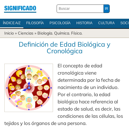
ÍNDICE A/Z
FILOSOFÍA
PSICOLOGÍA
HISTORIA
CULTURA
SOC
Inicio
»
Ciencias
»
Biología
.
Química
.
Física
.
Definición de Edad Biológica y
Cronológica
El concepto de edad
cronológica viene
determinada por la fecha de
nacimiento de un individuo.
Por el contrario, la edad
biológica hace referencia al
estado de salud, es decir, las
condiciones de las células, los
tejidos y los órganos de una persona.