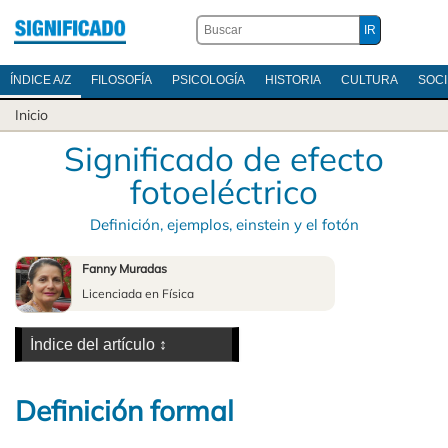
ÍNDICE A/Z
FILOSOFÍA
PSICOLOGÍA
HISTORIA
CULTURA
SOC
Inicio
Significado de efecto
fotoeléctrico
Definición, ejemplos, einstein y el fotón
Fanny Muradas
Licenciada en Física
Definición formal