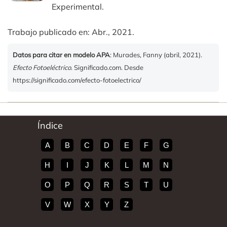
Experimental.
Trabajo publicado en: Abr., 2021.
Datos para citar en modelo APA
: Murades, Fanny (abril, 2021).
Efecto Fotoeléctrico
. Significado.com. Desde
https://significado.com/efecto-fotoelectrico/
Índice
A
B
C
D
E
F
G
H
I
J
K
L
M
N
O
P
Q
R
S
T
U
V
W
X
Y
Z