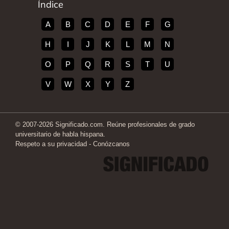
Índice
A
B
C
D
E
F
G
H
I
J
K
L
M
N
O
P
Q
R
S
T
U
V
W
X
Y
Z
© 2007-2026 Significado.com. Reúne profesionales de grado
universitario de habla hispana.
Respeto a su privacidad
-
Conózcanos