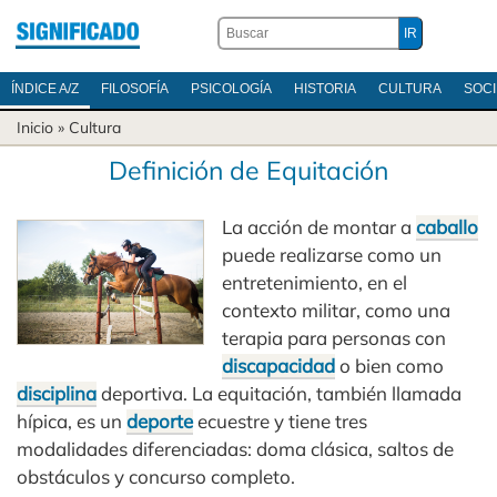
ÍNDICE A/Z
FILOSOFÍA
PSICOLOGÍA
HISTORIA
CULTURA
SOC
Inicio
»
Cultura
Definición de Equitación
La acción de montar a
caballo
puede realizarse como un
entretenimiento, en el
contexto militar, como una
terapia para personas con
discapacidad
o bien como
disciplina
deportiva. La equitación, también llamada
hípica, es un
deporte
ecuestre y tiene tres
modalidades diferenciadas: doma clásica, saltos de
obstáculos y concurso completo.